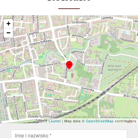
+
−
Leaflet
| Map data ©
OpenStreetMap
contributors