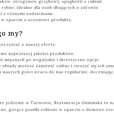
iaków, strogonow grzybowy, spaghetti z cukinii.
 rybne, idealne dla osób dbających o zdrowie.
gi z różnymi nadzieniami.
a w oparciu o sezonowe produkty.
go my?
orzystać z naszej oferty:
ie najwyższej jakości produktów.
ń mięsnych po wegańskie i dietetyczne opcje.
 obiady możesz zamówić online i cieszyć się ich s
u naszych gości wraca do nas regularnie, doceniając 
obre jedzenie w Tarnowie, Restauracja Gumniska to 
szne, gorące posiłki robione w oparciu o domowe rece