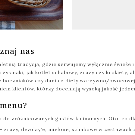
znaj nas
oletnią tradycją, gdzie serwujemy wyłącznie świeże
zysmaki, jak kotlet schabowy, zrazy czy krokiety, a
i z boczniaków czy dania z diety warzywno/owocowej
niem klientów, którzy doceniają wysoką jakość jedze
 menu?
a do zróżnicowanych gustów kulinarnych. Oto, co d
– zrazy, devolay'e, mielone, schabowe w zestawach 