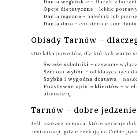
Dania wegańskie
– flaczki z boczn
Opcje dietetyczne
– lekkie potrawy
Dania mączne
- naleśniki lub piero
Dania dnia
– codziennie inne dani
Obiady Tarnów – dlacze
Oto kilka powodów, dla których warto sk
Świeże składniki
– używamy wyłączn
Szeroki wybór
– od klasycznych da
Szybka i wygodna dostawa
– nasze
Pozytywne opinie klientów
– wiel
atmosferę.
Tarnów – dobre jedzenie
Jeśli szukasz miejsca, które serwuje d
restauracji, gdzie czekają na Ciebie py